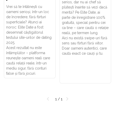
serios, dar nu ai chef să
Vrei să te întâlnești cu
plătești înainte să vezi dacă
oameni serioși, într-un loc
merită? Pe Elite Date, ai
de încredere, fără flirturi
parte de înregistrare 100%
superficiale? Atunci ai
gratuită, special pentru cei
noroc: Elite Date a fost
ca tine – care caută o relație
desemnat câștigătorul
reală, pe termen lung.
testului site-urilor de dating
Aici nu există swipe-uri fără
2025.
sens sau flirturi fără viitor.
Acest rezultat nu este
Doar oameni autentici, care
întâmplător – platforma
caută exact ce cauți și tu.
reunește oameni reali care
caută relații reale, într-un
mediu sigur, fără conturi
false și fără jocuri.
1 / 1