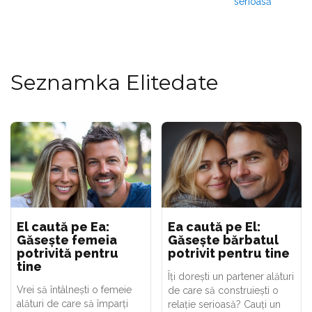
serioasă
Seznamka Elitedate
El caută pe Ea:
Ea caută pe El:
Găsește femeia
Găsește bărbatul
potrivită pentru
potrivit pentru tine
tine
Îți dorești un partener alături
Vrei să întâlnești o femeie
de care să construiești o
alături de care să împarți
relație serioasă? Cauți un