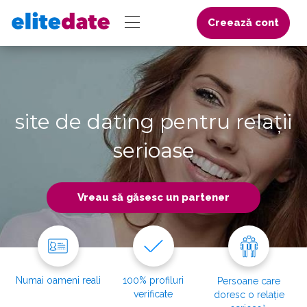
Creează cont
site de dating pentru relații
serioase
Vreau să găsesc un partener
Numai oameni reali
100% profiluri
Persoane care
verificate
doresc o relație