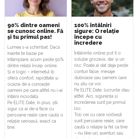
90% dintre oameni
100% întâlniri
se cunosc online. Fă
sigure: O relație
și tu primul pas!
începe cu
încredere
Lumea s-a schimbat. Dacă
Întâlnirile online pot fi o
înainte te bazai pe
soluție grozavă, dar și un
întâmplare, acum peste 90%
risc. Poate ai dat deja peste
dintre relații încep online.
conturi false, mesaje
Și e logic – internetul îți
dubioase sau oameni care
oferă confort, rapiditate și
nu știu ce vor.
ocazia de a cunoaște
Pe ELITE Date, lucrurile stau
oameni pe care altfel nu i-ai
altfel. Aici, siguranța și
întâlni niciodată.
încrederea sunt pe primul
Pe ELITE Date, în plus, știi
loc.
sigur că ai de-a face cu
Toți cei cu care vorbești
persoane reale care caută o
sunt persoane reale, care
relație serioasă, exact ca
caută o relație la fel ca tine
tine.
– nu like-uri, aventuri sau