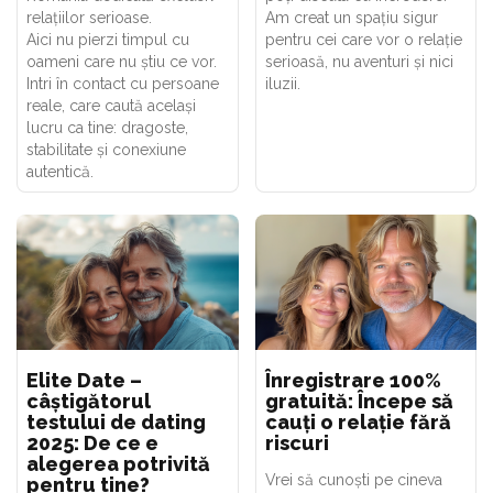
relațiilor serioase.
Am creat un spațiu sigur
Aici nu pierzi timpul cu
pentru cei care vor o relație
oameni care nu știu ce vor.
serioasă, nu aventuri și nici
Intri în contact cu persoane
iluzii.
reale, care caută același
lucru ca tine: dragoste,
stabilitate și conexiune
autentică.
Elite Date –
Înregistrare 100%
câștigătorul
gratuită: Începe să
testului de dating
cauți o relație fără
2025: De ce e
riscuri
alegerea potrivită
Vrei să cunoști pe cineva
pentru tine?