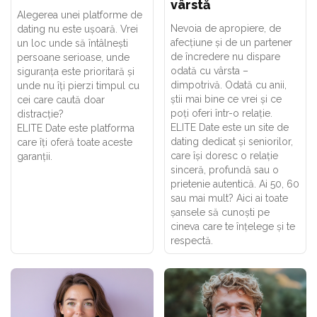
vârstă
Alegerea unei platforme de
Nevoia de apropiere, de
dating nu este ușoară. Vrei
afecțiune și de un partener
un loc unde să întâlnești
de încredere nu dispare
persoane serioase, unde
odată cu vârsta –
siguranța este prioritară și
dimpotrivă. Odată cu anii,
unde nu îți pierzi timpul cu
știi mai bine ce vrei și ce
cei care caută doar
poți oferi într-o relație.
distracție?
ELITE Date este un site de
ELITE Date este platforma
dating dedicat și seniorilor,
care îți oferă toate aceste
care își doresc o relație
garanții.
sinceră, profundă sau o
prietenie autentică. Ai 50, 60
sau mai mult? Aici ai toate
șansele să cunoști pe
cineva care te înțelege și te
respectă.