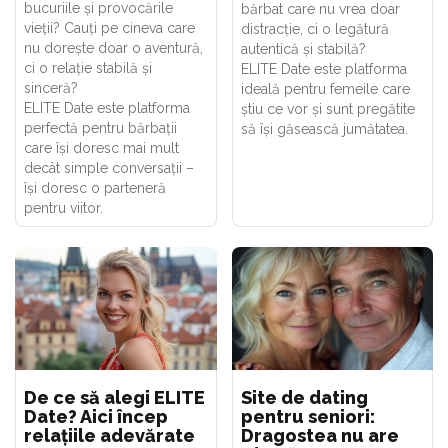
bucuriile și provocările
bărbat care nu vrea doar
vieții? Cauți pe cineva care
distracție, ci o legătură
nu dorește doar o aventură,
autentică și stabilă?
ci o relație stabilă și
ELITE Date este platforma
sinceră?
ideală pentru femeile care
ELITE Date este platforma
știu ce vor și sunt pregătite
perfectă pentru bărbații
să își găsească jumătatea.
care își doresc mai mult
decât simple conversații –
își doresc o parteneră
pentru viitor.
De ce să alegi ELITE
Site de dating
Date? Aici încep
pentru seniori:
relațiile adevărate
Dragostea nu are