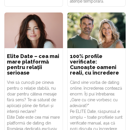
atenție temporară.
Elite Date – cea mai
100% profile
mare platformă
verificate:
pentru relații
Cunoaște oameni
serioase
reali, cu încredere
Vrei să cunoști pe cineva
Când vine vorba de dating
pentru o relație stabilă, nu
online, încrederea contează
doar pentru câteva mesaje
enorm. Îți pui întrebarea:
fără sens? Te-ai săturat de
„Oare cu cine vorbesc cu
aplicații pline de flirturi și
adevărat?"
intenții neclare?
Pe ELITE Date, răspunsul e
Elite Date este cea mai mare
simplu – toate profilele sunt
platformă de dating din
verificate manual, așa că
România dedicată exclusiv
poți discuta cu încredere.