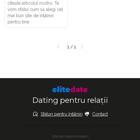
citește articolul nostru. Te
vom sfătui cum să alegi cel
mai bun site de întâlniri
pentru tine.
1 / 1
Dating pentru relații
Sfaturi pentru întâlniri
Contact
Cel mai bun site de matrimoniale online © 2026 EliteDate
Site de matrimoniale
|