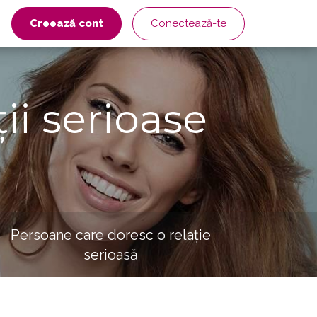
Creează cont
Conectează-te
ii serioase
Persoane care doresc o relație
serioasă