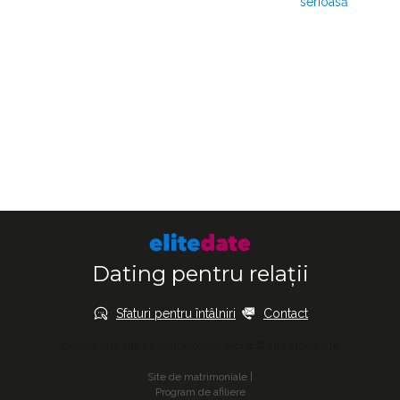
serioasă
Dating pentru relații
Sfaturi pentru întâlniri
Contact
Cel mai bun site de matrimoniale online © 2026 EliteDate
Site de matrimoniale
|
Program de afiliere