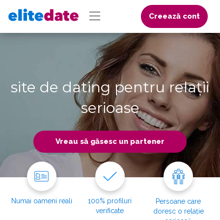
Creează cont
site de dating pentru relații
serioase
Vreau să găsesc un partener
Numai oameni reali
100% profiluri
Persoane care
verificate
doresc o relație