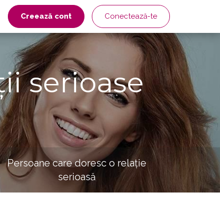
Creează cont
Conectează-te
ii serioase
Persoane care doresc o relație
serioasă