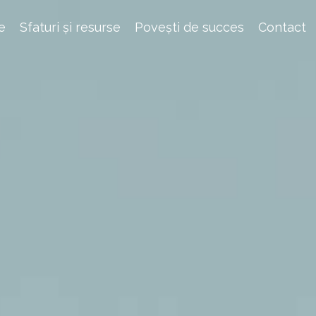
e
Sfaturi și resurse
Povești de succes
Contact