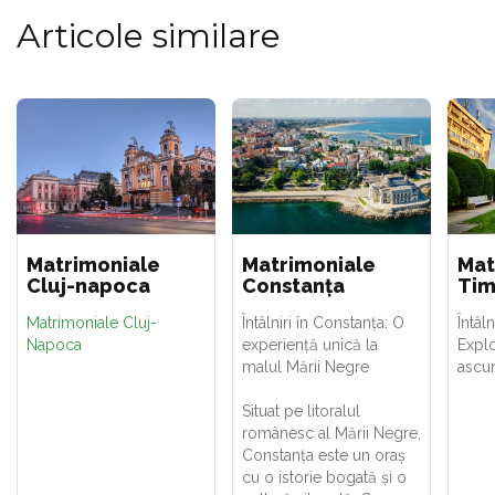
Articole similare
Matrimoniale
Matrimoniale
Mat
Cluj-napoca
Constanța
Tim
Matrimoniale Cluj-
Întâlniri în Constanța: O
Întâln
Napoca
experiență unică la
Explo
malul Mării Negre
ascu
Situat pe litoralul
românesc al Mării Negre,
Constanța este un oraș
cu o istorie bogată și o