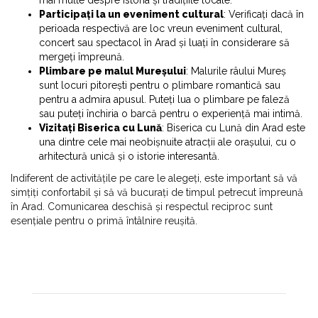
Participați la un eveniment cultural
: Verificați dacă în
perioada respectivă are loc vreun eveniment cultural,
concert sau spectacol în Arad și luați în considerare să
mergeți împreună.
Plimbare pe malul Mureșului
: Malurile râului Mureș
sunt locuri pitorești pentru o plimbare romantică sau
pentru a admira apusul. Puteți lua o plimbare pe faleză
sau puteți închiria o barcă pentru o experiență mai intimă.
Vizitați Biserica cu Lună
: Biserica cu Lună din Arad este
una dintre cele mai neobișnuite atracții ale orașului, cu o
arhitectură unică și o istorie interesantă.
Indiferent de activitățile pe care le alegeți, este important să vă
simțiți confortabil și să vă bucurați de timpul petrecut împreună
în Arad. Comunicarea deschisă și respectul reciproc sunt
esențiale pentru o primă întâlnire reușită.