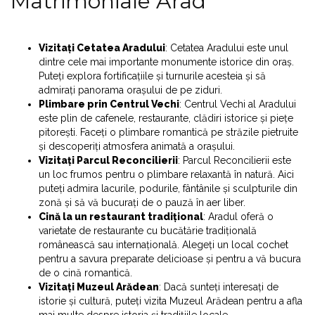
Matrimoniale Arad
Vizitați Cetatea Aradului
: Cetatea Aradului este unul
dintre cele mai importante monumente istorice din oraș.
Puteți explora fortificațiile și turnurile acesteia și să
admirați panorama orașului de pe ziduri.
Plimbare prin Centrul Vechi
: Centrul Vechi al Aradului
este plin de cafenele, restaurante, clădiri istorice și piețe
pitorești. Faceți o plimbare romantică pe străzile pietruite
și descoperiți atmosfera animată a orașului.
Vizitați Parcul Reconcilierii
: Parcul Reconcilierii este
un loc frumos pentru o plimbare relaxantă în natură. Aici
puteți admira lacurile, podurile, fântânile și sculpturile din
zonă și să vă bucurați de o pauză în aer liber.
Cină la un restaurant tradițional
: Aradul oferă o
varietate de restaurante cu bucătărie tradițională
românească sau internațională. Alegeți un local cochet
pentru a savura preparate delicioase și pentru a vă bucura
de o cină romantică.
Vizitați Muzeul Arădean
: Dacă sunteți interesați de
istorie și cultură, puteți vizita Muzeul Arădean pentru a afla
mai multe despre istoria și tradițiile locale.