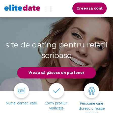
Creează cont
site de dating pentru relații
serioase
Vreau să găsesc un partener
Numai oameni reali
100% profiluri
Persoane care
verificate
doresc o relație