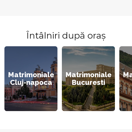
Întâlniri după oraș
Matrimoniale
Matrimoniale
Ma
Cluj-napoca
Bucuresti