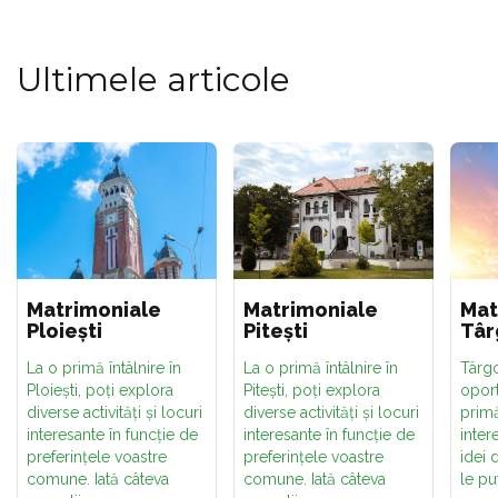
Ultimele articole
Matrimoniale
Matrimoniale
Mat
Ploiești
Pitești
Târ
La o primă întâlnire în
La o primă întâlnire în
Târgo
Ploiești, poți explora
Pitești, poți explora
oport
diverse activități și locuri
diverse activități și locuri
primă
interesante în funcție de
interesante în funcție de
inter
preferințele voastre
preferințele voastre
idei 
comune. Iată câteva
comune. Iată câteva
le pu