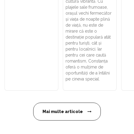
cultură vibrantă. Cu
plajele sale frumoase,
orașul vechi fermecător
și viața de noapte plină
de viață, nu este de
mirare că este o
destinație populară atât
pentru turiști, cât și
pentru localnici. Iar
pentru cei care caută
romantism, Constanța
oferă o mulțime de
oportunități de a întâlni
pe cineva special.
Mai multe articole