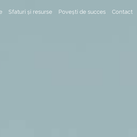
e
Sfaturi și resurse
Povești de succes
Contact