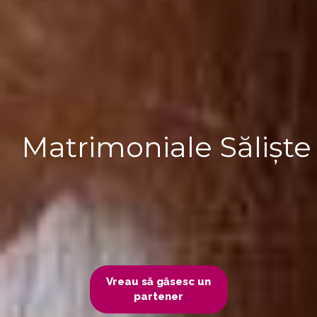
Matrimoniale Săliște
Vreau să găsesc un
partener