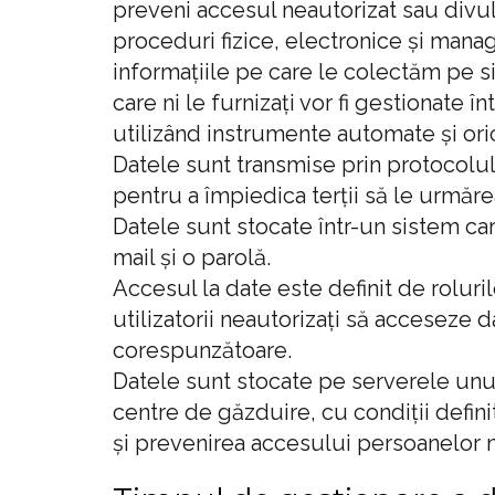
preveni accesul neautorizat sau divul
proceduri fizice, electronice și mana
informațiile pe care le colectăm pe s
care ni le furnizați vor fi gestionate 
utilizând instrumente automate și ori
Datele sunt transmise prin protocolul
pentru a împiedica terții să le urmăre
Datele sunt stocate într-un sistem ca
mail și o parolă.
Accesul la date este definit de roluril
utilizatorii neautorizați să acceseze 
corespunzătoare.
Datele sunt stocate pe serverele unui
centre de găzduire, cu condiții defin
și prevenirea accesului persoanelor n