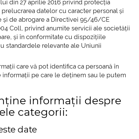
ui din 27 aprilie 2016 privind protecția
 prelucrarea datelor cu caracter personal și
te și de abrogare a Directivei 95/46/CE
04 Coll, privind anumite servicii ale societății
are, și în conformitate cu dispozițiile
cu standardele relevante ale Uniunii
mații care vă pot identifica ca persoană în
lte informații pe care le deținem sau le putem
ține informații despre
le categorii:
este date