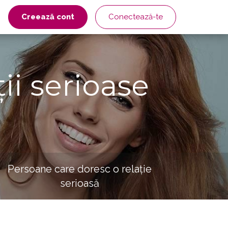
Creează cont
Conectează-te
ii serioase
Persoane care doresc o relație
serioasă