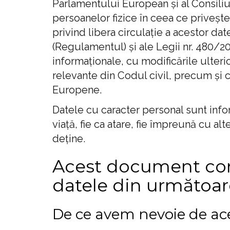
Parlamentului European și al Consiliul
persoanelor fizice în ceea ce privește
privind libera circulație a acestor da
(Regulamentul) și ale Legii nr. 480/20
informaționale, cu modificările ulterio
relevante din Codul civil, precum și 
Europene.
Datele cu caracter personal sunt infor
viață, fie ca atare, fie împreună cu a
deține.
Acest document con
datele din următoare
De ce avem nevoie de ac