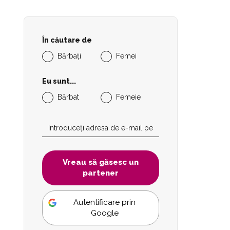
În căutare de
Bărbați
Femei
Eu sunt...
Bărbat
Femeie
Vreau să găsesc un
partener
Autentificare prin
Google