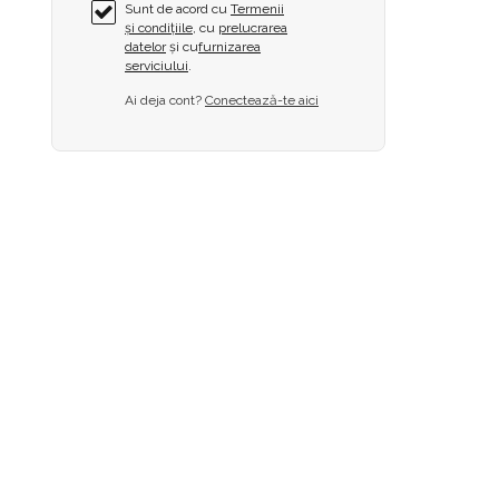
Sunt de acord cu
Termenii
și condițiile
, cu
prelucrarea
datelor
și cu
furnizarea
serviciului
.
Ai deja cont?
Conectează-te aici