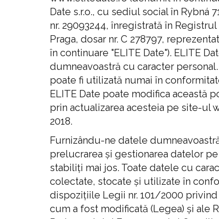
Date s.r.o., cu sediul social în Rybná 
nr. 29093244, înregistrată în Registru
Praga, dosar nr. C 278797, reprezenta
în continuare "ELITE Date"). ELITE Da
dumneavoastră cu caracter personal. O
poate fi utilizată numai în conformitat
ELITE Date poate modifica această pol
prin actualizarea acesteia pe site-ul w
2018.
Furnizându-ne datele dumneavoastră 
prelucrarea și gestionarea datelor pe c
stabiliți mai jos. Toate datele cu cara
colectate, stocate și utilizate în confo
dispozițiile Legii nr. 101/2000 privind
cum a fost modificată (Legea) și ale