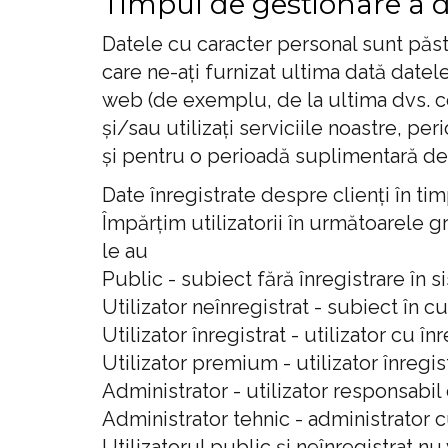
Timpul de gestionare a d
Datele cu caracter personal sunt păst
care ne-ați furnizat ultima dată datel
web (de exemplu, de la ultima dvs. co
și/sau utilizați serviciile noastre, p
și pentru o perioadă suplimentară de 
Date înregistrate despre clienți în timp
Împărțim utilizatorii în următoarele 
le au
Public - subiect fără înregistrare în 
Utilizator neînregistrat - subiect în cur
Utilizator înregistrat - utilizator cu î
Utilizator premium - utilizator înreg
Administrator - utilizator responsabil 
Administrator tehnic - administrator 
Utilizatorul public și neînregistrat nu 