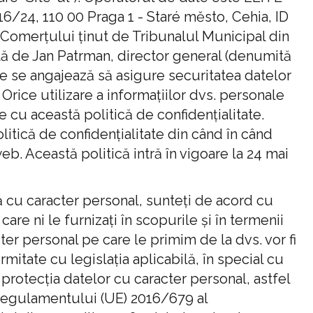
716/24, 110 00 Praga 1 - Staré město, Cehia, ID
l Comerțului ținut de Tribunalul Municipal din
tă de Jan Patrman, director general (denumită
te se angajează să asigure securitatea datelor
rice utilizare a informațiilor dvs. personale
e cu această politică de confidențialitate.
itică de confidențialitate din când în când
eb. Această politică intră în vigoare la 24 mai
cu caracter personal, sunteți de acord cu
are ni le furnizați în scopurile și în termenii
cter personal pe care le primim de la dvs. vor fi
rmitate cu legislația aplicabilă, în special cu
 protecția datelor cu caracter personal, astfel
 Regulamentului (UE) 2016/679 al