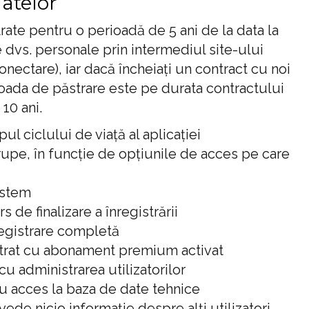
atelor
rate pentru o perioadă de 5 ani de la data la
e dvs. personale prin intermediul site-ului
nectare), iar dacă încheiați un contract cu noi
erioada de păstrare este pe durata contractului
10 ani.
ul ciclului de viață al aplicației
grupe, în funcție de opțiunile de acces pe care
sistem
s de finalizare a înregistrării
nregistrare completă
istrat cu abonament premium activat
cu administrarea utilizatorilor
cu acces la baza de date tehnice
vede nicio informație despre alți utilizatori.