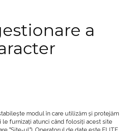
gestionare a
aracter
stabilește modul în care utilizăm și protejăm
le furnizați atunci când folosiți acest site
re "Site-ul"). Operatorul de date este ELITE