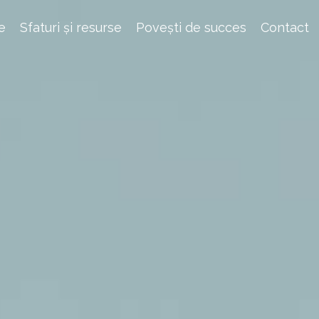
e
Sfaturi și resurse
Povești de succes
Contact