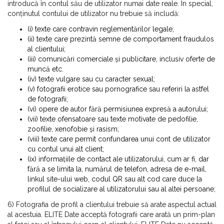
introducă în contul său de utilizator numai date reale. În special,
conținutul contului de utilizator nu trebuie să includă:
(i) texte care contravin reglementărilor legale;
(ii) texte care prezintă semne de comportament fraudulos
al clientului;
(iii) comunicări comerciale și publicitare, inclusiv oferte de
muncă etc.
(iv) texte vulgare sau cu caracter sexual;
(v) fotografii erotice sau pornografice sau referiri la astfel
de fotografii;
(vi) opere de autor fără permisiunea expresă a autorului;
(vii) texte ofensatoare sau texte motivate de pedofilie,
zoofilie, xenofobie și rasism;
(viii) texte care permit confundarea unui cont de utilizator
cu contul unui alt client;
(ix) informațiile de contact ale utilizatorului, cum ar fi, dar
fără a se limita la, numărul de telefon, adresa de e-mail,
linkul site-ului web, codul QR sau alt cod care duce la
profilul de socializare al utilizatorului sau al altei persoane;
6) Fotografia de profil a clientului trebuie să arate aspectul actual
al acestuia. ELITE Date acceptă fotografii care arată un prim-plan