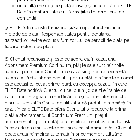
orice altă metodă de plată activată și acceptată de ELITE
Date în conformitate cu informațiile din formularul de
comandă.
5) ELITE Date nu este furnizorul și/sau operatorul niciunei
metode de plată. Responsabilitatea pentru derularea
tranzacțiilor revine exclusiv furnizorului de servicii de plată pe
fiecare metodă de plată.
6) Clientul recunoaște și este de acord că, în cazul unui
Abonament Premium Continuum, plățile sale sunt reînnoite
automat până când Clientul încetează singur plata recurentă
automată. Prețul abonamentului pentru plățile reînnoite automat
este același cu cel al primei plăți, cu excepția cazului în care
ELITE Date notifică Clientul cu cel puțin 30 de zile înainte de
data intrării în vigoare a modificării prețului prin intermediul e-
mailului furnizat în Contul de utilizator că prețul se modifică; în
cazul în care ELITE Date oferă Clientului o reducere la prima
plată a Abonamentului Continuum Premium, prețul
abonamentului pentru plățile reînnoite automat este prețul listat
în baza de date și nu este același cu cel al primei plăți. Clientul
poate anula reînnoirea automată în orice moment utilizând