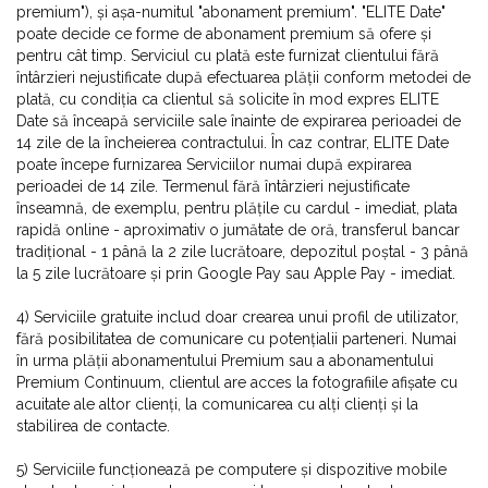
premium"), și așa-numitul "abonament premium". "ELITE Date"
poate decide ce forme de abonament premium să ofere și
pentru cât timp. Serviciul cu plată este furnizat clientului fără
întârzieri nejustificate după efectuarea plății conform metodei de
plată, cu condiția ca clientul să solicite în mod expres ELITE
Date să înceapă serviciile sale înainte de expirarea perioadei de
14 zile de la încheierea contractului. În caz contrar, ELITE Date
poate începe furnizarea Serviciilor numai după expirarea
perioadei de 14 zile. Termenul fără întârzieri nejustificate
înseamnă, de exemplu, pentru plățile cu cardul - imediat, plata
rapidă online - aproximativ o jumătate de oră, transferul bancar
tradițional - 1 până la 2 zile lucrătoare, depozitul poștal - 3 până
la 5 zile lucrătoare și prin Google Pay sau Apple Pay - imediat.
4) Serviciile gratuite includ doar crearea unui profil de utilizator,
fără posibilitatea de comunicare cu potențialii parteneri. Numai
în urma plății abonamentului Premium sau a abonamentului
Premium Continuum, clientul are acces la fotografiile afișate cu
acuitate ale altor clienți, la comunicarea cu alți clienți și la
stabilirea de contacte.
5) Serviciile funcționează pe computere și dispozitive mobile