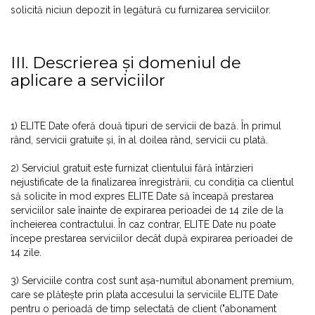
solicită niciun depozit în legătură cu furnizarea serviciilor.
III. Descrierea și domeniul de
aplicare a serviciilor
1) ELITE Date oferă două tipuri de servicii de bază. În primul
rând, servicii gratuite și, în al doilea rând, servicii cu plată.
2) Serviciul gratuit este furnizat clientului fără întârzieri
nejustificate de la finalizarea înregistrării, cu condiția ca clientul
să solicite în mod expres ELITE Date să înceapă prestarea
serviciilor sale înainte de expirarea perioadei de 14 zile de la
încheierea contractului. În caz contrar, ELITE Date nu poate
începe prestarea serviciilor decât după expirarea perioadei de
14 zile.
3) Serviciile contra cost sunt așa-numitul abonament premium,
care se plătește prin plata accesului la serviciile ELITE Date
pentru o perioadă de timp selectată de client ("abonament