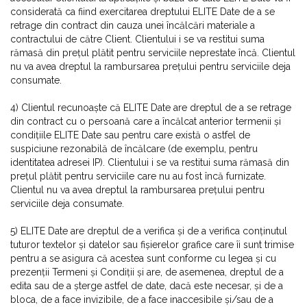
considerată ca fiind exercitarea dreptului ELITE Date de a se
retrage din contract din cauza unei încălcări materiale a
contractului de către Client. Clientului i se va restitui suma
rămasă din prețul plătit pentru serviciile neprestate încă. Clientul
nu va avea dreptul la rambursarea prețului pentru serviciile deja
consumate.
4) Clientul recunoaște că ELITE Date are dreptul de a se retrage
din contract cu o persoană care a încălcat anterior termenii și
condițiile ELITE Date sau pentru care există o astfel de
suspiciune rezonabilă de încălcare (de exemplu, pentru
identitatea adresei IP). Clientului i se va restitui suma rămasă din
prețul plătit pentru serviciile care nu au fost încă furnizate.
Clientul nu va avea dreptul la rambursarea prețului pentru
serviciile deja consumate.
5) ELITE Date are dreptul de a verifica și de a verifica conținutul
tuturor textelor și datelor sau fișierelor grafice care îi sunt trimise
pentru a se asigura că acestea sunt conforme cu legea și cu
prezenții Termeni și Condiții și are, de asemenea, dreptul de a
edita sau de a șterge astfel de date, dacă este necesar, și de a
bloca, de a face invizibile, de a face inaccesibile și/sau de a