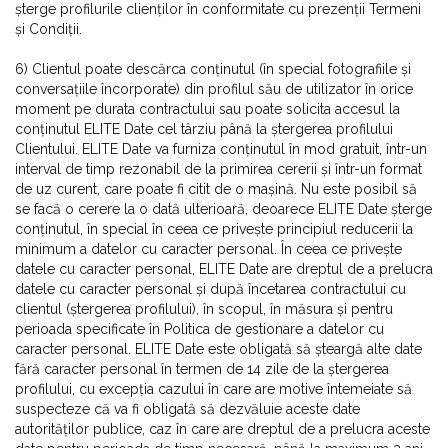
șterge profilurile clienților în conformitate cu prezenții Termeni
și Condiții.
6) Clientul poate descărca conținutul (în special fotografiile și
conversațiile încorporate) din profilul său de utilizator în orice
moment pe durata contractului sau poate solicita accesul la
conținutul ELITE Date cel târziu până la ștergerea profilului
Clientului. ELITE Date va furniza conținutul în mod gratuit, într-un
interval de timp rezonabil de la primirea cererii și într-un format
de uz curent, care poate fi citit de o mașină. Nu este posibil să
se facă o cerere la o dată ulterioară, deoarece ELITE Date șterge
conținutul, în special în ceea ce privește principiul reducerii la
minimum a datelor cu caracter personal. În ceea ce privește
datele cu caracter personal, ELITE Date are dreptul de a prelucra
datele cu caracter personal și după încetarea contractului cu
clientul (ștergerea profilului), în scopul, în măsura și pentru
perioada specificate în Politica de gestionare a datelor cu
caracter personal. ELITE Date este obligată să șteargă alte date
fără caracter personal în termen de 14 zile de la ștergerea
profilului, cu excepția cazului în care are motive întemeiate să
suspecteze că va fi obligată să dezvăluie aceste date
autorităților publice, caz în care are dreptul de a prelucra aceste