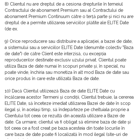
8) Clientul nu are dreptul de a cesiona drepturile în temeiul
Contractului de abonament Premium sau al Contractului de
abonament Premium Continuum către o terță parte și nici nu are
dreptul de a permite utilizarea serviciilor plătite ale ELITE Date
(de ex.
9) Orice reproducere sau distribuire a aplicației, a bazei de date,
a sistemului sau a serviciilor ELITE Date (denumite colectiv "Baza
de date") de către Client este interzisă, cu excepția
reproducerilor destinate exclusiv uzului privat. Clientul poate
utiliza Baza de date numai în scopuri private și, în special, nu
poate vinde, închiria sau monetiza în alt mod Baza de date sau
orice produs în care este utilizată Baza de date.
10) Dacă Clientul utilizează Baza de date ELITE Date cu
încălcarea acestor Termeni și condiții, Clientul trebuie, la cererea
ELITE Date, să înceteze imediat utilizarea Bazei de date în scop
ilegal și, în același timp, să îndepărteze pe cheltuiala proprie a
Clientului tot ceea ce rezultă din această utilizare a Bazei de
date. Ca urmare, clientul va fi obligat să elimine baza de date și
tot ceea ce a fost creat pe baza acesteia din toate locurile în
care baza de date poate fi localizată în mod ilegal (site-uri de