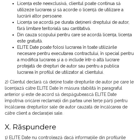
Licența este neexclusivă, clientul poate continua să
utilizeze lucrarea și să acorde o licență de utilizare a
lucrării altor persoane.
Licența se acordă pe durata deținerii dreptului de autor,
fără limitare teritorială sau cantitativă.
Din cauza scopului pentru care se acordă licența, licența
este gratuită.
ELITE Date poate folosi lucrarea în toate utilizările
necesare pentru executarea contractului, în special pentru
a modifica lucrarea și a o include într-o altă lucrare
protejată de drepturi de autor sau pentru a publica
lucrarea în profilul de utilizator al clientului.
2) Clientul declară că deține toate drepturile de autor pe care le
licențiază către ELITE Date în măsura stabilită în paragraful
anterior și este de acord să despăgubească ELITE Date
împotriva oricărei reclamații din partea unei terțe părți pentru
încălcarea drepturilor sale de autor cauzată de încălcarea de
către client a declarației sale.
X. Răspundere
1) ELITE Date nu controlează dacă informațiile din profilurile