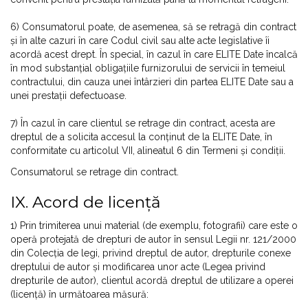
6) Consumatorul poate, de asemenea, să se retragă din contract
și în alte cazuri în care Codul civil sau alte acte legislative îi
acordă acest drept. În special, în cazul în care ELITE Date încalcă
în mod substanțial obligațiile furnizorului de servicii în temeiul
contractului, din cauza unei întârzieri din partea ELITE Date sau a
unei prestații defectuoase.
7) În cazul în care clientul se retrage din contract, acesta are
dreptul de a solicita accesul la conținut de la ELITE Date, în
conformitate cu articolul VII, alineatul 6 din Termeni și condiții.
Consumatorul se retrage din contract.
IX. Acord de licență
1) Prin trimiterea unui material (de exemplu, fotografii) care este o
operă protejată de drepturi de autor în sensul Legii nr. 121/2000
din Colecția de legi, privind dreptul de autor, drepturile conexe
dreptului de autor și modificarea unor acte (Legea privind
drepturile de autor), clientul acordă dreptul de utilizare a operei
(licență) în următoarea măsură: