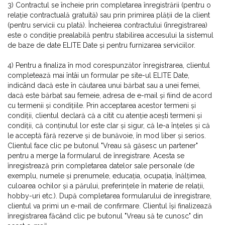
3) Contractul se încheie prin completarea înregistrării (pentru o
relație contractuală gratuită) sau prin primirea plății de la client
(pentru servicii cu plată). Încheierea contractului (înregistrarea)
este o condiție prealabilă pentru stabilirea accesului la sistemul
de baze de date ELITE Date și pentru furnizarea serviciilor.
4) Pentru a finaliza în mod corespunzător înregistrarea, clientul
completează mai întâi un formular pe site-ul ELITE Date,
indicând dacă este în căutarea unui bărbat sau a unei femei,
dacă este bărbat sau femeie, adresa de e-mail și fiind de acord
cu termenii și condițiile. Prin acceptarea acestor termeni și
condiții, clientul declară că a citit cu atenție acești termeni și
condiții, că conținutul lor este clar și sigur, că le-a înțeles și că
le acceptă fără rezerve și de bunăvoie, în mod liber și serios.
Clientul face clic pe butonul "Vreau să găsesc un partener"
pentru a merge la formularul de înregistrare. Acesta se
înregistrează prin completarea datelor sale personale (de
exemplu, numele și prenumele, educația, ocupația, înălțimea,
culoarea ochilor și a părului, preferințele în materie de relații,
hobby-uri etc.). După completarea formularului de înregistrare,
clientul va primi un e-mail de confirmare. Clientul își finalizează
înregistrarea făcând clic pe butonul "Vreau să te cunosc" din