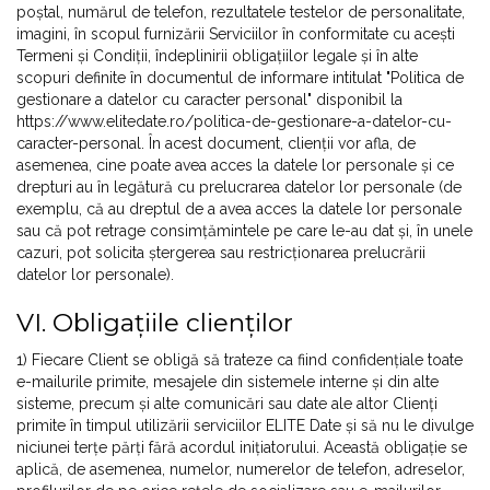
poștal, numărul de telefon, rezultatele testelor de personalitate,
imagini, în scopul furnizării Serviciilor în conformitate cu acești
Termeni și Condiții, îndeplinirii obligațiilor legale și în alte
scopuri definite în documentul de informare intitulat "Politica de
gestionare a datelor cu caracter personal" disponibil la
https://www.elitedate.ro/politica-de-gestionare-a-datelor-cu-
caracter-personal. În acest document, clienții vor afla, de
asemenea, cine poate avea acces la datele lor personale și ce
drepturi au în legătură cu prelucrarea datelor lor personale (de
exemplu, că au dreptul de a avea acces la datele lor personale
sau că pot retrage consimțămintele pe care le-au dat și, în unele
cazuri, pot solicita ștergerea sau restricționarea prelucrării
datelor lor personale).
VI. Obligațiile clienților
1) Fiecare Client se obligă să trateze ca fiind confidențiale toate
e-mailurile primite, mesajele din sistemele interne și din alte
sisteme, precum și alte comunicări sau date ale altor Clienți
primite în timpul utilizării serviciilor ELITE Date și să nu le divulge
niciunei terțe părți fără acordul inițiatorului. Această obligație se
aplică, de asemenea, numelor, numerelor de telefon, adreselor,