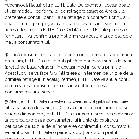
neechivocă făcută către ELITE Date. De exemplu, acesta poate
utiliza modelul de formular de retragere atașat ca Anexa 1 la
prezentele condiții pentru a se retrage din contract. Formularul
poate fi trimis prin poștă la adresa de livrare sau, eventual, la
adresa de e-mail a ELITE Date. Odată ce ELITE Date primește
formularul, va confirma prompt primirea acestuia la adresa de e-
mail a consumatorului.
4) Dacă consumatorul a plătit pentru orice formă de abonament
premium, ELITE Date este obligat să ramburseze suma de bani
(prețul) pe baza retragerii în același mod în care a primit-o.
Acest lucru se va face fără întârziere și în termen de 14 zile de la
primirea retragerii. În același termen, ELITE Date va anula contul
de utilizator al consumatorului sau va bloca accesul
consumatorului la servicii.
5) Atenție! ELITE Date nu este întotdeauna obligată să restituie
întreaga sumă de bani (preț). În cazul în care consumatorul se
retrage din contract, iar ELITE Date a început prestarea serviciilor
la cererea expresă a consumatorului înainte de expirarea
perioadei de 14 zile de la încheierea contractului, consumatorul
va rambursa ELITE Date o parte proporțională din prețul
convenit pentru prestația furnizată până la momentul retragerii.