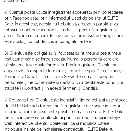
acest e-mail.
5) Clientul poate utiliza înregistrarea accelerată prin conectarea
prin Facebook sau prin intermediul Listei de pe site-ul ELITE
Date. În acest caz, acesta nu trebuie să creeze o parolă și va
folosi un cont de Facebook sau de List pentru înregistrare și
autentificarea ulterioară. În caz contrar, procesul de înregistrare
este același cu cel descris în paragraful anterior.
6) Clientul este obligat să își folosească numele și prenumele
real atunci când se înregistrează. Numai o persoană care are
vârsta legală se poate înregistra. Prin înregistrare, Clientul se
angajează să respecte termenii și condițiile specificate în acești
Termeni și Condiții, să utilizeze Serviciile numai în scopuri
personale și necomerciale și declară că îndeplinește condițiile
stabilite în Contract și în acești Termeni și Condiții.
7) Contractul cu Clientul este încheiat în limba cehă și este stocat
de ELITE Date sub forma unei înregistrări electronice în scopuri
interne, la care accesul este posibil numai la cerere. ELITE Date
permite încheierea contractului prin intermediul unei interfețe
web interactive; clientul poate verifica și modifica datele
introduse înainte de încheierea contractului. ELITE Date nu