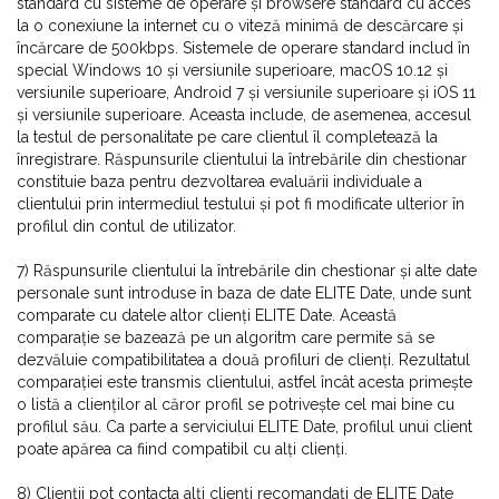
standard cu sisteme de operare și browsere standard cu acces
la o conexiune la internet cu o viteză minimă de descărcare și
încărcare de 500kbps. Sistemele de operare standard includ în
special Windows 10 și versiunile superioare, macOS 10.12 și
versiunile superioare, Android 7 și versiunile superioare și iOS 11
și versiunile superioare. Aceasta include, de asemenea, accesul
la testul de personalitate pe care clientul îl completează la
înregistrare. Răspunsurile clientului la întrebările din chestionar
constituie baza pentru dezvoltarea evaluării individuale a
clientului prin intermediul testului și pot fi modificate ulterior în
profilul din contul de utilizator.
7) Răspunsurile clientului la întrebările din chestionar și alte date
personale sunt introduse în baza de date ELITE Date, unde sunt
comparate cu datele altor clienți ELITE Date. Această
comparație se bazează pe un algoritm care permite să se
dezvăluie compatibilitatea a două profiluri de clienți. Rezultatul
comparației este transmis clientului, astfel încât acesta primește
o listă a clienților al căror profil se potrivește cel mai bine cu
profilul său. Ca parte a serviciului ELITE Date, profilul unui client
poate apărea ca fiind compatibil cu alți clienți.
8) Clienții pot contacta alți clienți recomandați de ELITE Date