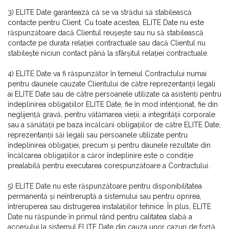
3) ELITE Date garantează că se va strădui să stabilească
contacte pentru Client. Cu toate acestea, ELITE Date nu este
răspunzătoare dacă Clientul reușește sau nu să stabilească
contacte pe durata relației contractuale sau dacă Clientul nu
stabilește niciun contact până la sfârșitul relației contractuale.
4) ELITE Date va fi răspunzător în temeiul Contractului numai
pentru daunele cauzate Clientului de către reprezentanții legali
ai ELITE Date sau de către persoanele utilizate ca asistenți pentru
îndeplinirea obligațiilor ELITE Date, fie în mod intenționat, fie din
neglijență gravă, pentru vătămarea vieții, a integrității corporale
sau a sănătății pe baza încălcării obligațiilor de către ELITE Date,
reprezentanții săi legali sau persoanele utilizate pentru
îndeplinirea obligației, precum și pentru daunele rezultate din
încălcarea obligațiilor a căror îndeplinire este o condiție
prealabilă pentru executarea corespunzătoare a Contractului.
5) ELITE Date nu este răspunzătoare pentru disponibilitatea
permanentă și neîntreruptă a sistemului sau pentru oprirea,
întreruperea sau distrugerea instalațiilor tehnice. În plus, ELITE
Date nu răspunde în primul rând pentru calitatea slabă a
accesului la sistemul ELITE Date din cauza unor cazuri de forță