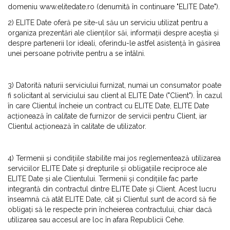
domeniu www.elitedate.ro (denumită în continuare "ELITE Date").
2) ELITE Date oferă pe site-ul său un serviciu utilizat pentru a
organiza prezentări ale clienților săi, informații despre aceștia și
despre partenerii lor ideali, oferindu-le astfel asistență în găsirea
unei persoane potrivite pentru a se întâlni.
3) Datorită naturii serviciului furnizat, numai un consumator poate
fi solicitant al serviciului sau client al ELITE Date ("Client"). În cazul
în care Clientul încheie un contract cu ELITE Date, ELITE Date
acționează în calitate de furnizor de servicii pentru Client, iar
Clientul acționează în calitate de utilizator.
4) Termenii și condițiile stabilite mai jos reglementează utilizarea
serviciilor ELITE Date și drepturile și obligațiile reciproce ale
ELITE Date și ale Clientului. Termenii și condițiile fac parte
integrantă din contractul dintre ELITE Date și Client. Acest lucru
înseamnă că atât ELITE Date, cât și Clientul sunt de acord să fie
obligați să le respecte prin încheierea contractului, chiar dacă
utilizarea sau accesul are loc în afara Republicii Cehe.