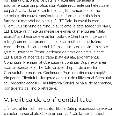
formularul disponibil pe pagina Prezentare generală a
abonamentului din profilul său. Plățile recurente sunt efectuate
cu până la 24 de ore înainte de sfârșitul perioadei de timp
selectate, din cauza transferului de informații de plată între
furnizorul metodei de plată și ELITE Date. În cazul în care
Clientul nu dispune de fonduri suficiente la data scadenței plății,
ELITE Date va trimite un mesaj de e-mail cu mențiunea "plată
eșuată" la adresa de e-mail furnizată de Client și va încerca să
retragă din nou abonamentul - de cel mult 7 ori - utilizând
cardul de credit sau de debit furnizat, timp de maximum șapte
(7) zile lucrătoare. Pentru perioada de timp declarată în care
ELITE Date va încerca să tragă plata eșuată, abonamentul
Continuum Premium al Clientului va continua. După expirarea
acestei perioade, ELITE Date va avea dreptul de a rezilia
Contractul de membru Continuum Premium din cauza neplății
din partea Clientului. Ștergerea contului de utilizator al Clientului
sau blocarea accesului la utilizarea Serviciilor va fi, de asemenea,
considerată ca fiind o retragere.
V. Politica de confidențialitate
1) În cadrul furnizării Serviciilor, ELITE Date prelucrează datele cu
caracter personal ale Clienților, cum ar fi vârsta, sexul, codul