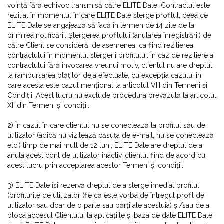
voință fără echivoc transmisă către ELITE Date. Contractul este
reziliat în momentul în care ELITE Date șterge profilul, ceea ce
ELITE Date se angajează să facă în termen de 14 zile de la
primirea notificării. Ștergerea profilului (anularea înregistrării) de
către Client se consideră, de asemenea, ca fiind rezilierea
contractului în momentul ștergerii profilului. În caz de reziliere a
contractului fără invocarea vreunui motiv, clientul nu are dreptul
la rambursarea plăților deja efectuate, cu excepția cazului în
care acesta este cazul menționat la articolul VIII din Termeni și
Condiții. Acest lucru nu exclude procedura prevăzută la articolul
XII din Termeni și condiții.
2) În cazul în care clientul nu se conectează la profilul său de
utilizator (adică nu vizitează căsuța de e-mail, nu se conectează
etc.) timp de mai mult de 12 luni, ELITE Date are dreptul de a
anula acest cont de utilizator inactiv, clientul fiind de acord cu
acest lucru prin acceptarea acestor Termeni și condiții.
3) ELITE Date își rezervă dreptul de a șterge imediat profilul
(profilurile de utilizator (fie că este vorba de întregul profil de
utilizator sau doar de o parte sau părți ale acestuia) și/sau de a
bloca accesul Clientului la aplicațiile și baza de date ELITE Date