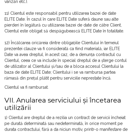
vânzări etc.).
11) Clientul este responsabil pentru utilizarea bazei de date
ELITE Date. În cazul în care ELITE Date suferă daune sau alte
pierderi în legătură cu utilizarea bazei de date de către Client,
Clientul este obligat să despăgubească ELITE Date în totalitate.
12) Încălcarea oricăreia dintre obligațiile Clientului în temeiul
prezentei clauze va fi considerată ca fiind materială, iar ELITE
Date va avea dreptul, în acest caz, de a denunța contractul cu
Clientul, ceea ce va include în special dreptul de a șterge contul
de utilizator al Clientului și/sau de a bloca accesul Clientului la
baza de date ELITE Date; Clientului i se va rambursa partea
rămasă din prețul plătit pentru serviciile neprestate încă.
Clientul va fi rambursat.
VII. Anularea serviciului și încetarea
utilizării
1) Clientul are dreptul de a rezilia un contract de servicii încheiat
pe durată determinată sau nedeterminată, în orice moment pe
durata contractului, fără a da niciun motiv, printr-o manifestare de