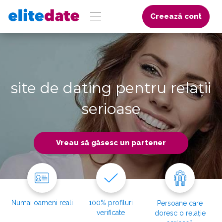
Creează cont
site de dating pentru relații
serioase
Vreau să găsesc un partener
Numai oameni reali
100% profiluri
Persoane care
verificate
doresc o relație