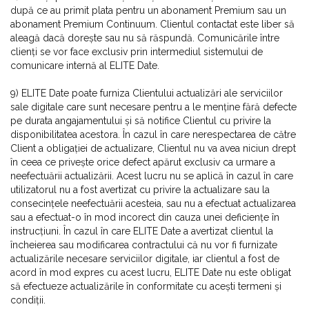
după ce au primit plata pentru un abonament Premium sau un
abonament Premium Continuum. Clientul contactat este liber să
aleagă dacă dorește sau nu să răspundă. Comunicările între
clienți se vor face exclusiv prin intermediul sistemului de
comunicare internă al ELITE Date.
9) ELITE Date poate furniza Clientului actualizări ale serviciilor
sale digitale care sunt necesare pentru a le menține fără defecte
pe durata angajamentului și să notifice Clientul cu privire la
disponibilitatea acestora. În cazul în care nerespectarea de către
Client a obligației de actualizare, Clientul nu va avea niciun drept
în ceea ce privește orice defect apărut exclusiv ca urmare a
neefectuării actualizării. Acest lucru nu se aplică în cazul în care
utilizatorul nu a fost avertizat cu privire la actualizare sau la
consecințele neefectuării acesteia, sau nu a efectuat actualizarea
sau a efectuat-o în mod incorect din cauza unei deficiențe în
instrucțiuni. În cazul în care ELITE Date a avertizat clientul la
încheierea sau modificarea contractului că nu vor fi furnizate
actualizările necesare serviciilor digitale, iar clientul a fost de
acord în mod expres cu acest lucru, ELITE Date nu este obligat
să efectueze actualizările în conformitate cu acești termeni și
condiții.