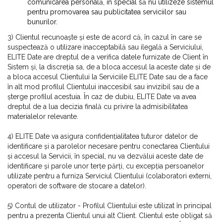
comunicarea personală, în special să nu utilizeze sistemul
pentru promovarea sau publicitatea serviciilor sau
bunurilor.
3) Clientul recunoaște și este de acord că, în cazul în care se
suspectează o utilizare inacceptabilă sau ilegală a Serviciului,
ELITE Date are dreptul de a verifica datele furnizate de Client în
Sistem și, la discreția sa, de a bloca accesul la aceste date și de
a bloca accesul Clientului la Serviciile ELITE Date sau de a face
în alt mod profilul Clientului inaccesibil sau invizibil sau de a
șterge profilul acestuia. În caz de dubiu, ELITE Date va avea
dreptul de a lua decizia finală cu privire la admisibilitatea
materialelor relevante.
4) ELITE Date va asigura confidențialitatea tuturor datelor de
identificare și a parolelor necesare pentru conectarea Clientului
și accesul la Servicii, în special, nu va dezvălui aceste date de
identificare și parole unor terțe părți, cu excepția persoanelor
utilizate pentru a furniza Serviciul Clientului (colaboratori externi,
operatori de software de stocare a datelor).
5) Contul de utilizator - Profilul Clientului este utilizat în principal
pentru a prezenta Clientul unui alt Client. Clientul este obligat să