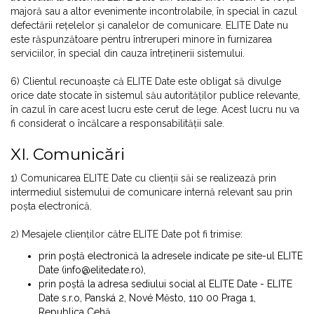
majoră sau a altor evenimente incontrolabile, în special în cazul
defectării rețelelor și canalelor de comunicare. ELITE Date nu
este răspunzătoare pentru întreruperi minore în furnizarea
serviciilor, în special din cauza întreținerii sistemului.
6) Clientul recunoaște că ELITE Date este obligat să divulge
orice date stocate în sistemul său autorităților publice relevante,
în cazul în care acest lucru este cerut de lege. Acest lucru nu va
fi considerat o încălcare a responsabilității sale.
XI. Comunicări
1) Comunicarea ELITE Date cu clienții săi se realizează prin
intermediul sistemului de comunicare internă relevant sau prin
poșta electronică.
2) Mesajele clienților către ELITE Date pot fi trimise:
prin poștă electronică la adresele indicate pe site-ul ELITE
Date (info@elitedate.ro),
prin poștă la adresa sediului social al ELITE Date - ELITE
Date s.r.o, Panská 2, Nové Město, 110 00 Praga 1,
Republica Cehă