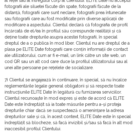
al feței sau al întregului corp al clientului. ELITE Date nu acceptă
fotografii ale siluetei făcute din spate, fotografii făcute de la
distanță, fotografii care sunt neclare, fotografii prea întunecate
sau fotografii care au fost modificate prin diverse aplicații de
modificare a aspectului. Clientul declară că fotografia de profil
încărcată de el/ea în profilul său corespunde realității și că
deține toate drepturile asupra acestei fotografii, în special
dreptul de a o publica în mod liber. Clientul nu are dreptul de a
plasa pe ELITE Date fotografii care conțin informații de contact
ale utilizatorului, cum ar fi e-mail, un link către un site web, un
cod QR sau un alt cod care duce la profilul utilizatorului sau al
unei alte persoane pe rețelele de socializare.
7) Clientul se angajează în continuare, în special, să nu încalce
reglementările legale general obligatorii și să respecte toate
instrucțiunile ELITE Date în legătură cu furnizarea serviciilor.
Clientul recunoaște în mod expres și este de acord că ELITE
Date este îndreptățit să ia toate măsurile pentru a-și proteja
drepturile chiar dacă se suspectează o amenințare la adresa
drepturilor sale și că, în acest context, ELITE Date este în special
îndreptățit să blocheze, să facă invizibil și/sau să facă în alt mod
inaccesibil profilul Clientului.