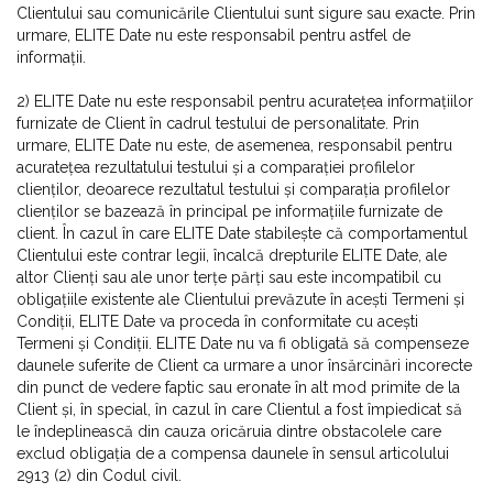
Clientului sau comunicările Clientului sunt sigure sau exacte. Prin
urmare, ELITE Date nu este responsabil pentru astfel de
informații.
2) ELITE Date nu este responsabil pentru acuratețea informațiilor
furnizate de Client în cadrul testului de personalitate. Prin
urmare, ELITE Date nu este, de asemenea, responsabil pentru
acuratețea rezultatului testului și a comparației profilelor
clienților, deoarece rezultatul testului și comparația profilelor
clienților se bazează în principal pe informațiile furnizate de
client. În cazul în care ELITE Date stabilește că comportamentul
Clientului este contrar legii, încalcă drepturile ELITE Date, ale
altor Clienți sau ale unor terțe părți sau este incompatibil cu
obligațiile existente ale Clientului prevăzute în acești Termeni și
Condiții, ELITE Date va proceda în conformitate cu acești
Termeni și Condiții. ELITE Date nu va fi obligată să compenseze
daunele suferite de Client ca urmare a unor însărcinări incorecte
din punct de vedere faptic sau eronate în alt mod primite de la
Client și, în special, în cazul în care Clientul a fost împiedicat să
le îndeplinească din cauza oricăruia dintre obstacolele care
exclud obligația de a compensa daunele în sensul articolului
2913 (2) din Codul civil.