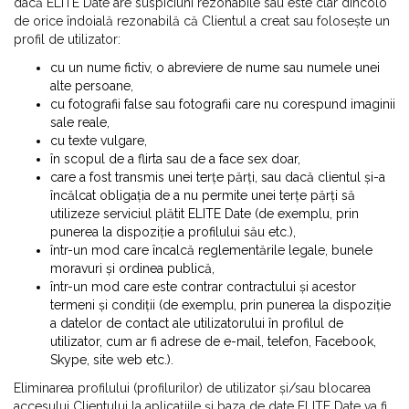
dacă ELITE Date are suspiciuni rezonabile sau este clar dincolo
de orice îndoială rezonabilă că Clientul a creat sau folosește un
profil de utilizator:
cu un nume fictiv, o abreviere de nume sau numele unei
alte persoane,
cu fotografii false sau fotografii care nu corespund imaginii
sale reale,
cu texte vulgare,
în scopul de a flirta sau de a face sex doar,
care a fost transmis unei terțe părți, sau dacă clientul și-a
încălcat obligația de a nu permite unei terțe părți să
utilizeze serviciul plătit ELITE Date (de exemplu, prin
punerea la dispoziție a profilului său etc.),
într-un mod care încalcă reglementările legale, bunele
moravuri și ordinea publică,
într-un mod care este contrar contractului și acestor
termeni și condiții (de exemplu, prin punerea la dispoziție
a datelor de contact ale utilizatorului în profilul de
utilizator, cum ar fi adrese de e-mail, telefon, Facebook,
Skype, site web etc.).
Eliminarea profilului (profilurilor) de utilizator și/sau blocarea
accesului Clientului la aplicațiile și baza de date ELITE Date va fi