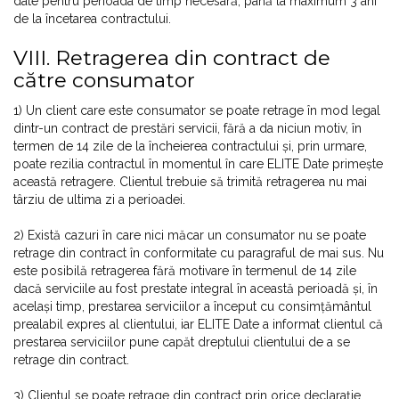
date pentru perioada de timp necesară, până la maximum 3 ani
de la încetarea contractului.
VIII. Retragerea din contract de
către consumator
1) Un client care este consumator se poate retrage în mod legal
dintr-un contract de prestări servicii, fără a da niciun motiv, în
termen de 14 zile de la încheierea contractului și, prin urmare,
poate rezilia contractul în momentul în care ELITE Date primește
această retragere. Clientul trebuie să trimită retragerea nu mai
târziu de ultima zi a perioadei.
2) Există cazuri în care nici măcar un consumator nu se poate
retrage din contract în conformitate cu paragraful de mai sus. Nu
este posibilă retragerea fără motivare în termenul de 14 zile
dacă serviciile au fost prestate integral în această perioadă și, în
același timp, prestarea serviciilor a început cu consimțământul
prealabil expres al clientului, iar ELITE Date a informat clientul că
prestarea serviciilor pune capăt dreptului clientului de a se
retrage din contract.
3) Clientul se poate retrage din contract prin orice declarație