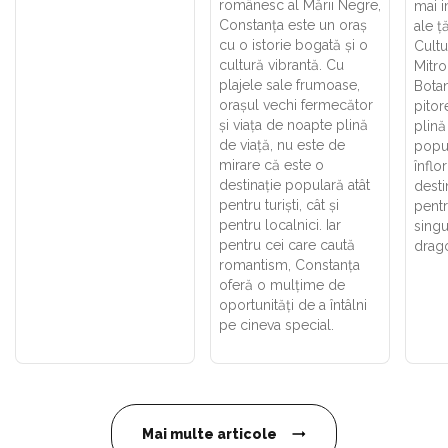
românesc al Mării Negre,
mai 
Constanța este un oraș
ale ță
cu o istorie bogată și o
Cultu
cultură vibrantă. Cu
Mitro
plajele sale frumoase,
Botan
orașul vechi fermecător
pitor
și viața de noapte plină
plină
de viață, nu este de
popu
mirare că este o
înflor
destinație populară atât
desti
pentru turiști, cât și
pent
pentru localnici. Iar
singu
pentru cei care caută
drago
romantism, Constanța
oferă o mulțime de
oportunități de a întâlni
pe cineva special.
Mai multe articole