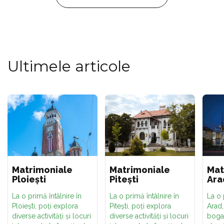
Ultimele articole
Matrimoniale
Matrimoniale
Mat
Ploiești
Pitești
Ara
La o primă întâlnire în
La o primă întâlnire în
La o 
Ploiești, poți explora
Pitești, poți explora
Arad,
diverse activități și locuri
diverse activități și locuri
bogat