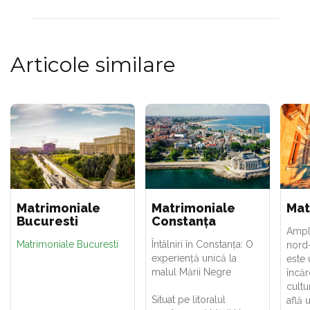
Articole similare
Matrimoniale
Matrimoniale
Mat
Bucuresti
Constanța
Ampla
Matrimoniale Bucuresti
Întâlniri în Constanța: O
nord-
experiență unică la
este 
malul Mării Negre
încăr
cultur
Situat pe litoralul
află 