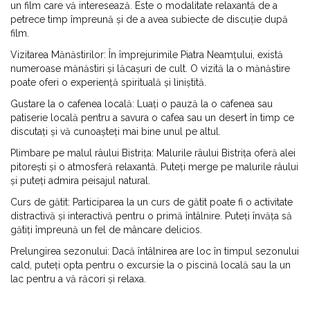
un film care vă interesează. Este o modalitate relaxantă de a
petrece timp împreună și de a avea subiecte de discuție după
film.
Vizitarea Mănăstirilor: În împrejurimile Piatra Neamțului, există
numeroase mănăstiri și lăcașuri de cult. O vizită la o mănăstire
poate oferi o experiență spirituală și liniștită.
Gustare la o cafenea locală: Luați o pauză la o cafenea sau
patiserie locală pentru a savura o cafea sau un desert în timp ce
discutați și vă cunoașteți mai bine unul pe altul.
Plimbare pe malul râului Bistrița: Malurile râului Bistrița oferă alei
pitorești și o atmosferă relaxantă. Puteți merge pe malurile râului
și puteți admira peisajul natural.
Curs de gătit: Participarea la un curs de gătit poate fi o activitate
distractivă și interactivă pentru o primă întâlnire. Puteți învăța să
gătiți împreună un fel de mâncare delicios.
Prelungirea sezonului: Dacă întâlnirea are loc în timpul sezonului
cald, puteți opta pentru o excursie la o piscină locală sau la un
lac pentru a vă răcori și relaxa.