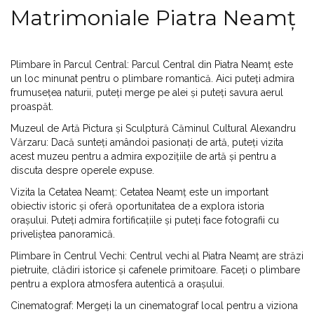
Matrimoniale Piatra Neamț
Plimbare în Parcul Central: Parcul Central din Piatra Neamț este
un loc minunat pentru o plimbare romantică. Aici puteți admira
frumusețea naturii, puteți merge pe alei și puteți savura aerul
proaspăt.
Muzeul de Artă Pictura și Sculptură Căminul Cultural Alexandru
Vărzaru: Dacă sunteți amândoi pasionați de artă, puteți vizita
acest muzeu pentru a admira expozițiile de artă și pentru a
discuta despre operele expuse.
Vizita la Cetatea Neamț: Cetatea Neamț este un important
obiectiv istoric și oferă oportunitatea de a explora istoria
orașului. Puteți admira fortificațiile și puteți face fotografii cu
priveliștea panoramică.
Plimbare în Centrul Vechi: Centrul vechi al Piatra Neamț are străzi
pietruite, clădiri istorice și cafenele primitoare. Faceți o plimbare
pentru a explora atmosfera autentică a orașului.
Cinematograf: Mergeți la un cinematograf local pentru a viziona