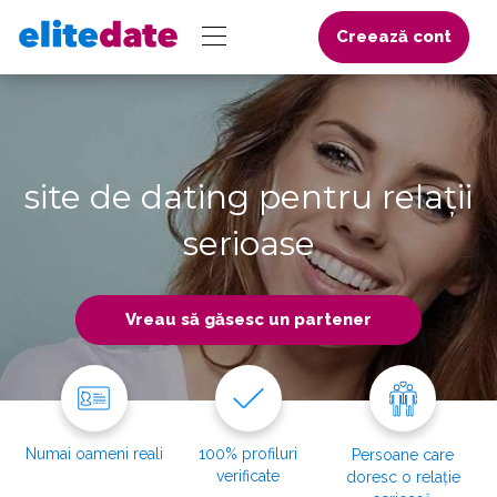
Creează cont
site de dating pentru relații
serioase
Vreau să găsesc un partener
Numai oameni reali
100% profiluri
Persoane care
verificate
doresc o relație