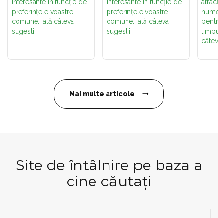
interesante în funcție de
interesante în funcție de
atracț
preferințele voastre
preferințele voastre
nume
comune. Iată câteva
comune. Iată câteva
pentr
sugestii:
sugestii:
timpu
câtev
Mai multe articole
Site de întâlnire pe baza a
cine căutați