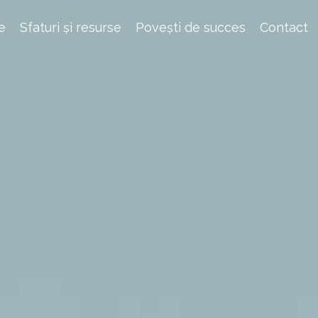
e
Sfaturi și resurse
Povești de succes
Contact