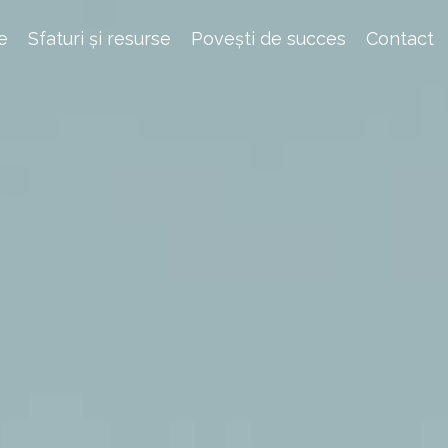
e
Sfaturi și resurse
Povești de succes
Contact