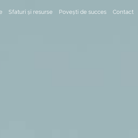
e
Sfaturi și resurse
Povești de succes
Contact