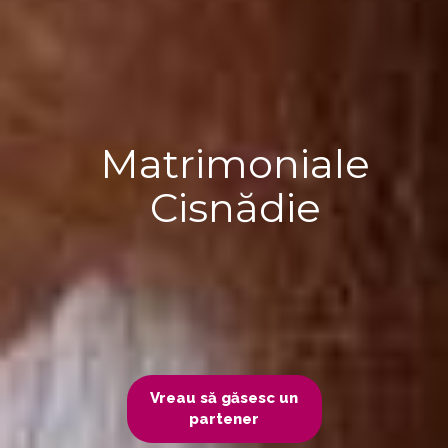
Matrimoniale
Cisnădie
Vreau să găsesc un
partener