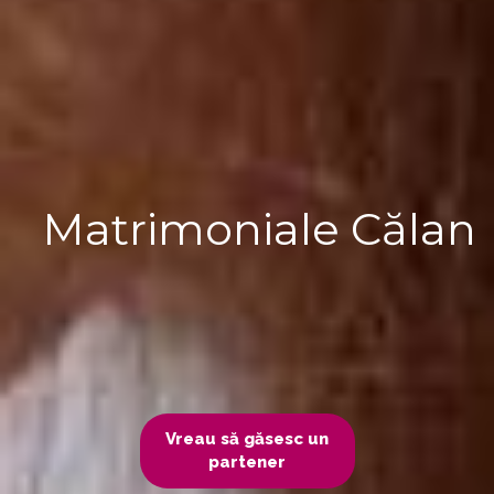
Matrimoniale Călan
Vreau să găsesc un
partener