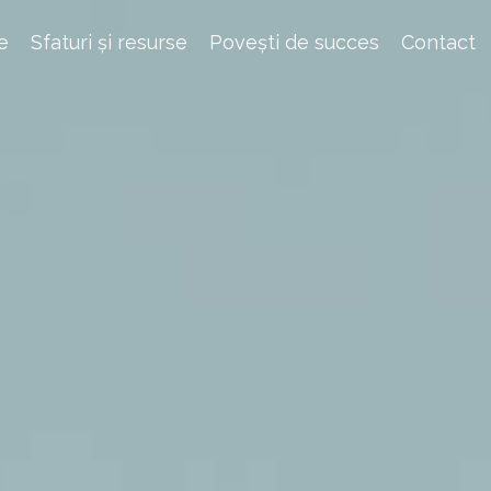
e
Sfaturi și resurse
Povești de succes
Contact