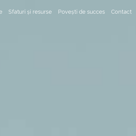
e
Sfaturi și resurse
Povești de succes
Contact