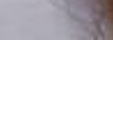
Numai oameni reali
100% profiluri verificate