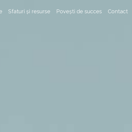
e
Sfaturi și resurse
Povești de succes
Contact