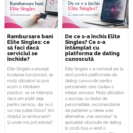
Rambursare bani
De ce s-a închis Elite
Elite Singles: ce
Singles? Ce s-a
să faci dacă
întâmplat cu
serviciul se
platforma de dating
închide?
cunoscută
Elite Singles a anunțat
Elite Singles s-a numărat ani la
încetarea funcționării, iar
rând printre platformele de
mulți utilizatori își pun
dating cunoscute pentru
acum o întrebare
persoanele care căutau o
practică: ce se întâmplă
relație serioasă. Mulți utilizatori
dacă am plătit deja
o asociau cu testul de
pentru serviciu, dar nu îl
personalitate, recomandările
voi mai putea folosi? Am
de parteneri și ideea unei
dreptul la rambursare?
alternative „mai serioase” la
Și unde mă pot adresa?
aplicațiile obișnuite de dating.
În 2026 însă a venit o