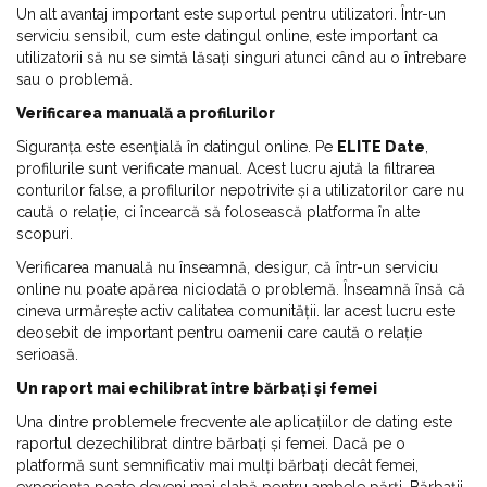
Un alt avantaj important este suportul pentru utilizatori. Într-un
serviciu sensibil, cum este datingul online, este important ca
utilizatorii să nu se simtă lăsați singuri atunci când au o întrebare
sau o problemă.
Verificarea manuală a profilurilor
Siguranța este esențială în datingul online. Pe
ELITE Date
,
profilurile sunt verificate manual. Acest lucru ajută la filtrarea
conturilor false, a profilurilor nepotrivite și a utilizatorilor care nu
caută o relație, ci încearcă să folosească platforma în alte
scopuri.
Verificarea manuală nu înseamnă, desigur, că într-un serviciu
online nu poate apărea niciodată o problemă. Înseamnă însă că
cineva urmărește activ calitatea comunității. Iar acest lucru este
deosebit de important pentru oamenii care caută o relație
serioasă.
Un raport mai echilibrat între bărbați și femei
Una dintre problemele frecvente ale aplicațiilor de dating este
raportul dezechilibrat dintre bărbați și femei. Dacă pe o
platformă sunt semnificativ mai mulți bărbați decât femei,