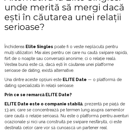
unde merită să mergi dacă
ești în căutarea unei relații
serioase?
Închiderea
Elite Singles
poate fi o veste neplăcută pentru
mulți utilizatori. Mai ales pentru cei care nu caută swipare rapidă,
flirt de o noapte sau conversații anonime, ci o relație reală.
Vestea bună este că, dacă ești în căutarea unei platforme
serioase de dating, există alternative.
Una dintre aceste opțiuni este
ELITE Date
— o platformă de
dating specializată în relații serioase.
Prin ce se remarcă ELITE Date?
ELITE Date este o companie stabilă
, prezentă pe piață de
13 ani, care se concentrează pe termen lung asupra oamenilor
care caută o relație serioasă. Nu este o platformă pentru aventuri
ocazionale și nici una construită pe swipare nesfârșită, ci este
destinată celor care vor să cunoască un partener real.