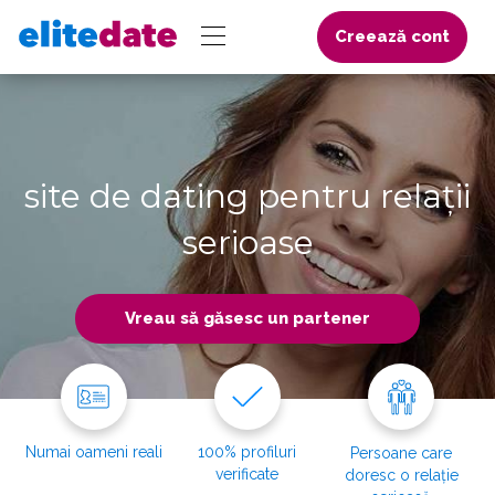
Creează cont
site de dating pentru relații
serioase
Vreau să găsesc un partener
Numai oameni reali
100% profiluri
Persoane care
verificate
doresc o relație