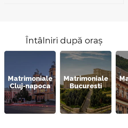
Întâlniri după oraș
Matrimoniale
Matrimoniale
Ma
Cluj-napoca
Bucuresti