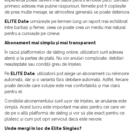
experiența poate deveni mai slabă pentru ambele părți. Bărbații
primesc adesea mai puține răspunsuri, femeile pot fi copleșite
de prea multe mesaje, iar atmosfera generală se poate deteriora.
ELITE Date
urmărește pe termen lung un raport mai echilibrat
între bărbați și femei, ceea ce poate crea un mediu mai natural
pentru a cunoaște pe cineva.
Abonament mai simplu și mai transparent
În cazul platformelor de dating online, utilizatorii sunt adesea
atenți și la partea de plată. Nu vor anulări complicate, debitări
neașteptate sau condiții greu de înțeles.
Pe
ELITE Date
, utilizatorii pot alege un abonament cu reînnoire
automată, dar și o variantă fără debitare automată. Astfel, fiecare
poate decide care soluție este mai confortabilă și mai clară
pentru el.
Condițiile abonamentului sunt ușor de înțeles, iar anularea este
simplă. Acest lucru este important mai ales pentru cei care vin
de pe o altă platformă de dating și vor să știe exact pentru ce
plătesc și cum pot opri serviciul dacă este nevoie.
Unde mergi în loc de Elite Singles?