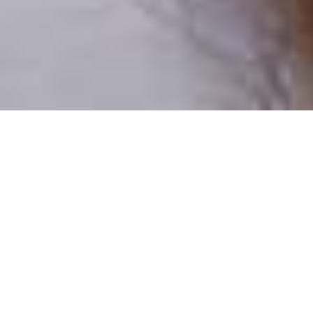
Numai oameni reali
100% profiluri verificate