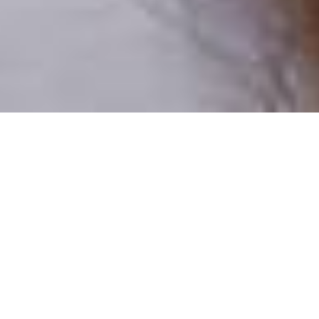
Numai oameni reali
100% profiluri verificate