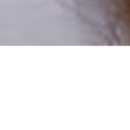
Numai oameni reali
100% profiluri verificate