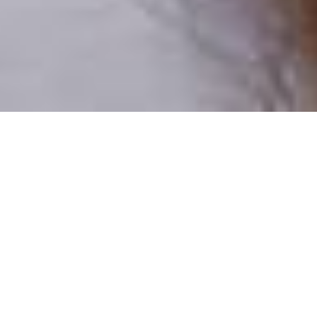
Numai oameni reali
100% profiluri verificate