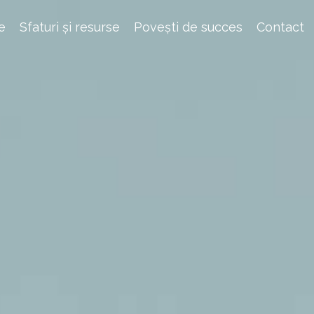
e
Sfaturi și resurse
Povești de succes
Contact