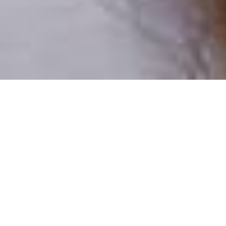
Numai oameni reali
100% profiluri verificate