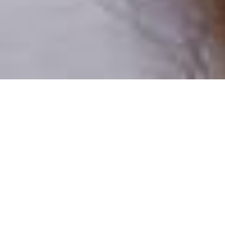
Numai oameni reali
100% profiluri verificate