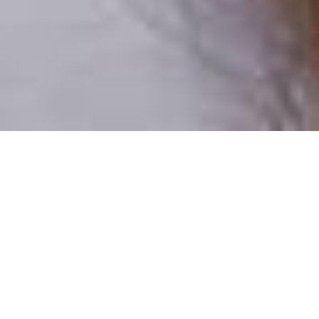
Numai oameni reali
100% profiluri verificate