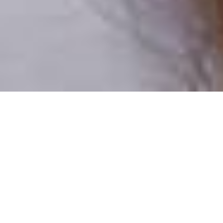
Numai oameni reali
100% profiluri verificate