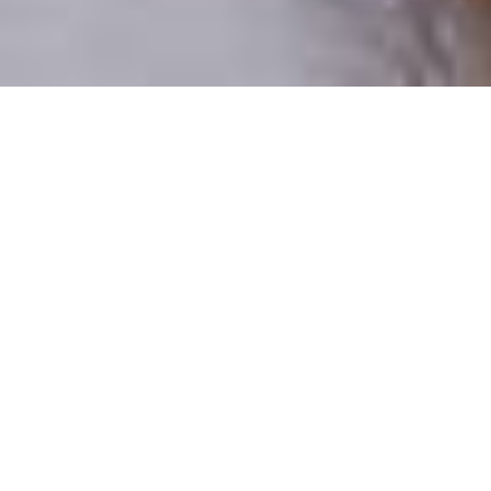
Numai oameni reali
100% profiluri verificate