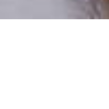
Numai oameni reali
100% profiluri verificate