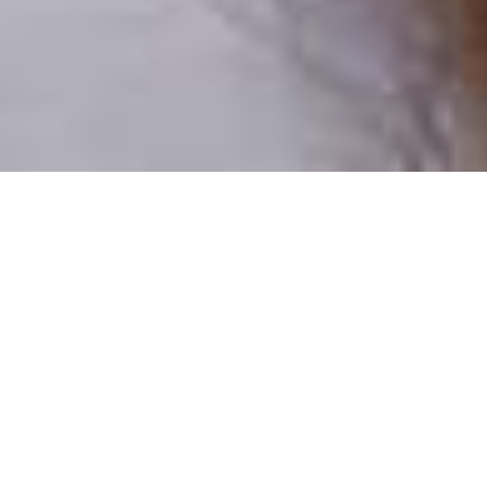
Numai oameni reali
100% profiluri verificate