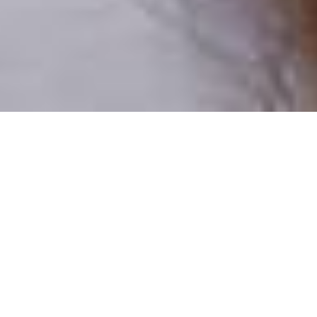
Numai oameni reali
100% profiluri verificate