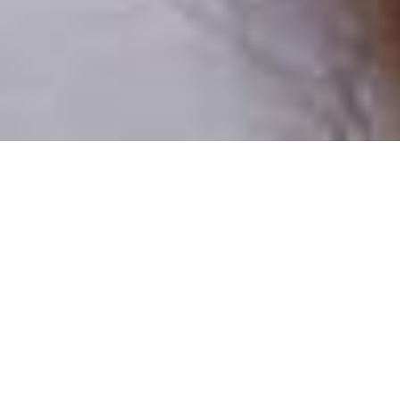
Numai oameni reali
100% profiluri verificate