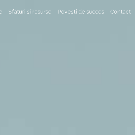
e
Sfaturi și resurse
Povești de succes
Contact