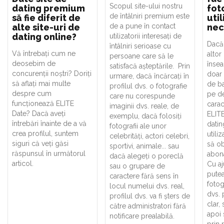
Scopul site-ului nostru
dating premium
fot
de întâlniri premium este
să fie diferit de
util
alte site-uri de
de a pune în contact
nec
dating online?
utilizatorii interesați de
Dacă 
întâlniri serioase cu
Vă întrebați cum ne
altor 
persoane care să le
deosebim de
însea
satisfacă așteptările. Prin
concurenții noștri? Doriți
doar
urmare, dacă încărcați în
să aflați mai multe
de ba
profilul dvs. o fotografie
despre cum
pe de
care nu corespunde
funcționează ELITE
carac
imaginii dvs. reale, de
Date? Dacă aveți
ELIT
exemplu, dacă folosiți
întrebări înainte de a vă
datin
fotografii ale unor
crea profilul, suntem
utiliz
celebrități, actori celebri,
siguri că veți găsi
să ob
sportivi, animale... sau
răspunsul în următorul
abon
dacă alegeți o poreclă
articol.
Cu aj
sau o grupare de
putea
caractere fără sens în
fotog
locul numelui dvs. real,
dvs. 
profilul dvs. va fi șters de
clar,
către administratori fără
apoi 
notificare prealabilă.
prin 