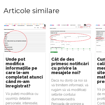
Articole similare
Unde pot
Cât de des
Cum
modifica
primesc notificări
cal
informațiile pe
cu privire la
mem
care le-am
mesajele noi?
sit
completat atunci
mat
Dacă nu doriți ca noi să
când m-am
pr
vă trimitem informații, vă
înregistrat?
Vă pu
rugăm să vă modificați
Vă puteți modifica cu
de m
setările contului
ușurință detaliile
profi
dumneavoastră.
personale, interesele,
Contu
Perioada de primire a