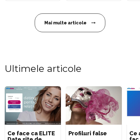
Mai multe articole
Ultimele articole
Ce face ca ELITE
Profiluri false
Ce 
Date site de
fac