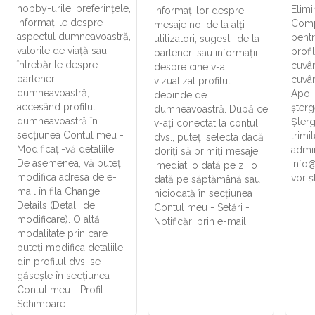
hobby-urile, preferințele,
Elimi
informațiilor despre
informațiile despre
Comp
mesaje noi de la alți
aspectul dumneavoastră,
pentr
utilizatori, sugestii de la
valorile de viață sau
profi
parteneri sau informații
întrebările despre
cuvân
despre cine v-a
partenerii
cuvân
vizualizat profilul
dumneavoastră,
Apoi 
depinde de
accesând profilul
șterg
dumneavoastră. După ce
dumneavoastră în
Șterg
v-ați conectat la contul
secțiunea Contul meu -
trimi
dvs., puteți selecta dacă
Modificați-vă detaliile.
admin
doriți să primiți mesaje
De asemenea, vă puteți
info@
imediat, o dată pe zi, o
modifica adresa de e-
vor ș
dată pe săptămână sau
mail în fila Change
niciodată în secțiunea
Details (Detalii de
Contul meu - Setări -
modificare). O altă
Notificări prin e-mail.
modalitate prin care
puteți modifica detaliile
din profilul dvs. se
găsește în secțiunea
Contul meu - Profil -
Schimbare.