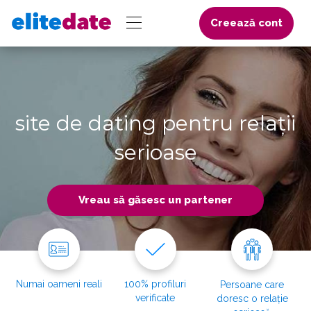
Creează cont
site de dating pentru relații
serioase
Vreau să găsesc un partener
Numai oameni reali
100% profiluri
Persoane care
verificate
doresc o relație