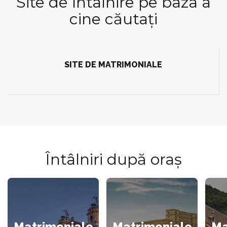
Site de întâlnire pe baza a
cine căutați
SITE DE MATRIMONIALE
Întâlniri după oraș
Matrimoniale
Matrimoniale
Ma