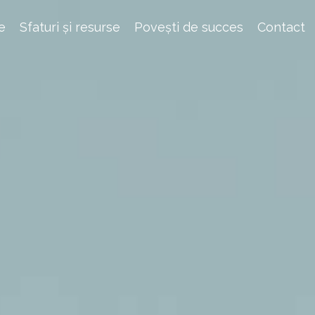
e
Sfaturi și resurse
Povești de succes
Contact