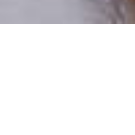
Numai oameni reali
100% profiluri verificate