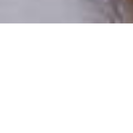
Numai oameni reali
100% profiluri verificate