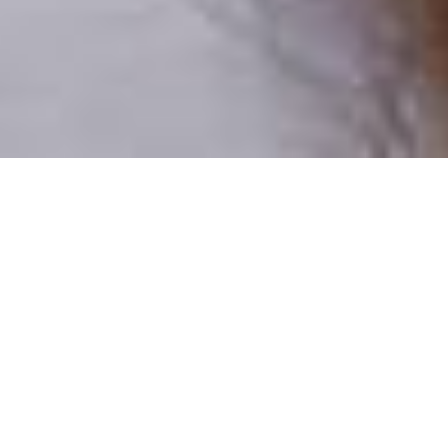
Numai oameni reali
100% profiluri verificate