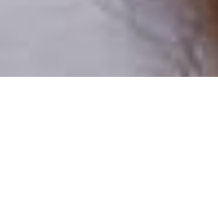
Numai oameni reali
100% profiluri verificate