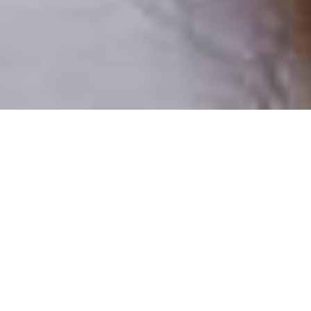
Numai oameni reali
100% profiluri verificate