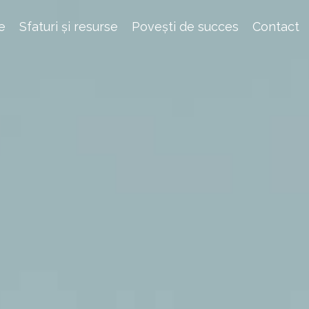
e
Sfaturi și resurse
Povești de succes
Contact