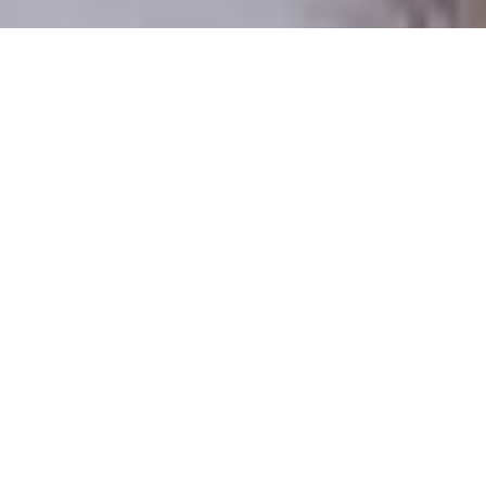
Numai oameni reali
100% profiluri verificate
Persoane care doresc o