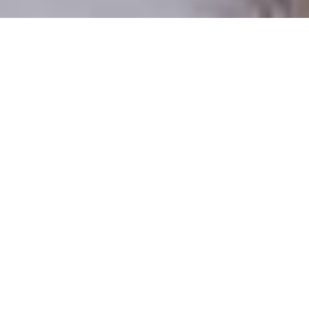
Numai oameni reali
100% profiluri verificate
Persoane care doresc o