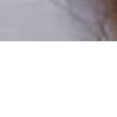
Numai oameni reali
100% profiluri verificate