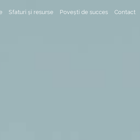
e
Sfaturi și resurse
Povești de succes
Contact